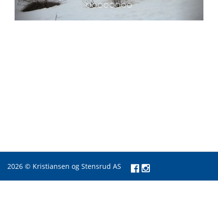
2026 © Kristiansen og Stensrud AS